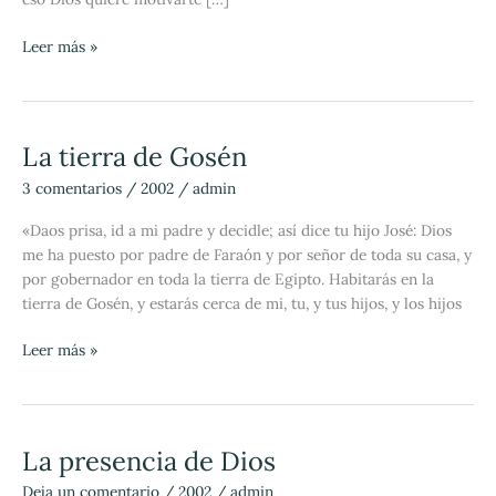
Leer más »
La tierra de Gosén
La
tierra
3 comentarios
/
2002
/
admin
de
Gosén
«Daos prisa, id a mi padre y decidle; así dice tu hijo José: Dios
me ha puesto por padre de Faraón y por señor de toda su casa, y
por gobernador en toda la tierra de Egipto. Habitarás en la
tierra de Gosén, y estarás cerca de mi, tu, y tus hijos, y los hijos
Leer más »
La presencia de Dios
La
presencia
Deja un comentario
/
2002
/
admin