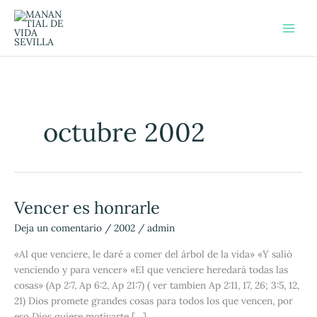
Ir
al
contenido
octubre 2002
Vencer es honrarle
Vencer
es
Deja un comentario
/
2002
/
admin
honrarle
«Al que venciere, le daré a comer del árbol de la vida» «Y salió
venciendo y para vencer» «El que venciere heredará todas las
cosas» (Ap 2:7, Ap 6:2, Ap 21:7) ( ver tambien Ap 2:11, 17, 26; 3:5, 12,
21) Dios promete grandes cosas para todos los que vencen, por
eso Dios quiere motivarte […]