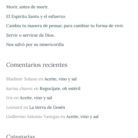
a
Morir, antes de morir.
r
El Espíritu Santo y el esfuerzo.
p
Cambia tu manera de pensar, para cambiar tu forma de vivir.
o
Servir o servirse de Dios.
r
Nos salvó por su misericordia
:
Comentarios recientes
Bladimir Solano
en
Aceite, vino y sal
karina chavez
en
Regocíjate, oh estéril
Iris
en
Aceite, vino y sal
Leonard
en
La tierra de Gosén
Guillermo Antonio Vanrgas
en
Aceite, vino y sal
Categorías