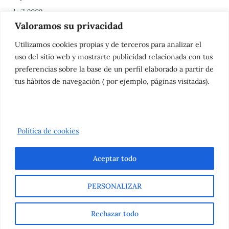
abril 2003
Valoramos su privacidad
marzo 2003
febrero 2003
Utilizamos cookies propias y de terceros para analizar el
uso del sitio web y mostrarte publicidad relacionada con tus
enero 2003
preferencias sobre la base de un perfil elaborado a partir de
diciembre 2002
tus hábitos de navegación ( por ejemplo, páginas visitadas).
noviembre 2002
octubre 2002
Política de cookies
Aceptar todo
Copyright MANANTIAL DE VIDA SEVILLA | Diseñado por
Adrián
PERSONALIZAR
Caballero
Rechazar todo