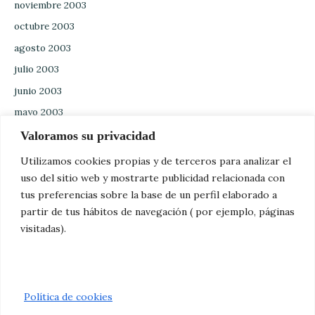
noviembre 2003
octubre 2003
agosto 2003
julio 2003
junio 2003
mayo 2003
abril 2003
Valoramos su privacidad
marzo 2003
Utilizamos cookies propias y de terceros para analizar el
febrero 2003
uso del sitio web y mostrarte publicidad relacionada con
tus preferencias sobre la base de un perfil elaborado a
enero 2003
partir de tus hábitos de navegación ( por ejemplo, páginas
diciembre 2002
visitadas).
noviembre 2002
octubre 2002
Política de cookies