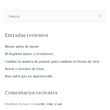
B
u
s
Entradas recientes
c
a
Morir, antes de morir.
r
El Espíritu Santo y el esfuerzo.
p
Cambia tu manera de pensar, para cambiar tu forma de vivir.
o
Servir o servirse de Dios.
r
Nos salvó por su misericordia
:
Comentarios recientes
Bladimir Solano
en
Aceite, vino y sal