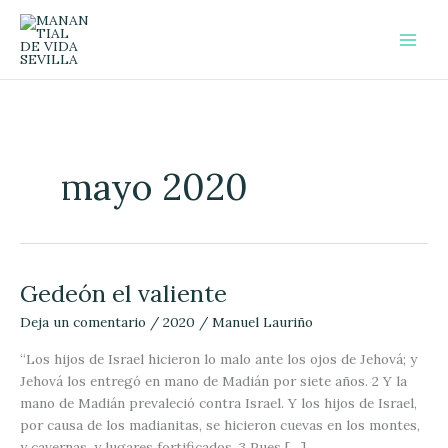
Ir
al
contenido
mayo 2020
Gedeón el valiente
Gedeón
el
Deja un comentario
/
2020
/
Manuel Lauriño
valiente
“Los hijos de Israel hicieron lo malo ante los ojos de Jehová; y
Jehová los entregó en mano de Madián por siete años. 2 Y la
mano de Madián prevaleció contra Israel. Y los hijos de Israel,
por causa de los madianitas, se hicieron cuevas en los montes,
y cavernas, y lugares fortificados. 3 Pues […]