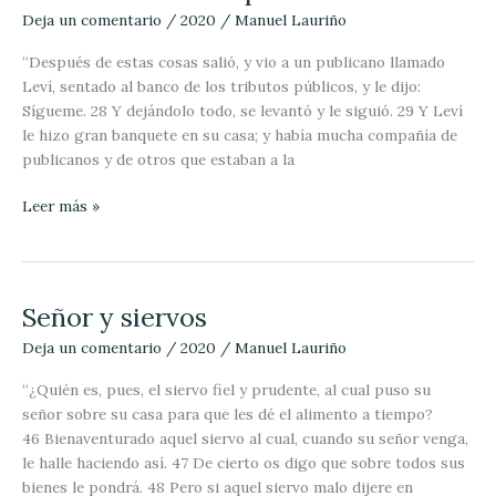
conversión
Deja un comentario
/
2020
/
Manuel Lauriño
del
publicano
“Después de estas cosas salió, y vio a un publicano llamado
Leví, sentado al banco de los tributos públicos, y le dijo:
Sígueme. 28 Y dejándolo todo, se levantó y le siguió. 29 Y Leví
le hizo gran banquete en su casa; y había mucha compañía de
publicanos y de otros que estaban a la
Leer más »
Señor y siervos
Señor
y
Deja un comentario
/
2020
/
Manuel Lauriño
siervos
“¿Quién es, pues, el siervo fiel y prudente, al cual puso su
señor sobre su casa para que les dé el alimento a tiempo?
46 Bienaventurado aquel siervo al cual, cuando su señor venga,
le halle haciendo así. 47 De cierto os digo que sobre todos sus
bienes le pondrá. 48 Pero si aquel siervo malo dijere en