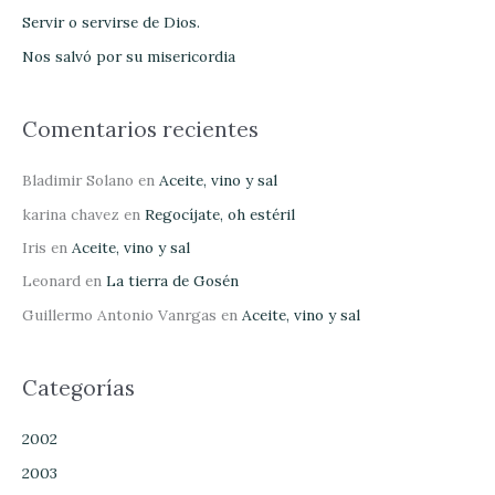
Servir o servirse de Dios.
r
Nos salvó por su misericordia
:
Comentarios recientes
Bladimir Solano
en
Aceite, vino y sal
karina chavez
en
Regocíjate, oh estéril
Iris
en
Aceite, vino y sal
Leonard
en
La tierra de Gosén
Guillermo Antonio Vanrgas
en
Aceite, vino y sal
Categorías
2002
2003