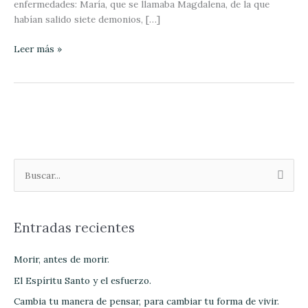
enfermedades: María, que se llamaba Magdalena, de la que
habían salido siete demonios, […]
Leer más »
B
u
s
Entradas recientes
c
a
Morir, antes de morir.
r
El Espíritu Santo y el esfuerzo.
p
Cambia tu manera de pensar, para cambiar tu forma de vivir.
o