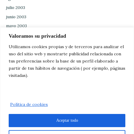
julio 2003
junio 2003
mayo 2003
abril 2003
Valoramos su privacidad
marzo 2003
Utilizamos cookies propias y de terceros para analizar el
febrero 2003
uso del sitio web y mostrarte publicidad relacionada con
tus preferencias sobre la base de un perfil elaborado a
enero 2003
partir de tus hábitos de navegación ( por ejemplo, páginas
diciembre 2002
visitadas).
noviembre 2002
octubre 2002
Política de cookies
Aceptar todo
Copyright MANANTIAL DE VIDA SEVILLA | Diseñado por
Adrián