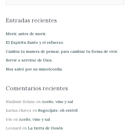
u
s
Entradas recientes
c
a
Morir, antes de morir.
r
El Espíritu Santo y el esfuerzo.
p
Cambia tu manera de pensar, para cambiar tu forma de vivir.
o
Servir o servirse de Dios.
r
Nos salvó por su misericordia
:
Comentarios recientes
Bladimir Solano
en
Aceite, vino y sal
karina chavez
en
Regocíjate, oh estéril
Iris
en
Aceite, vino y sal
Leonard
en
La tierra de Gosén