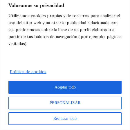
enero 2005
Valoramos su privacidad
diciembre 2004
Utilizamos cookies propias y de terceros para analizar el
noviembre 2004
uso del sitio web y mostrarte publicidad relacionada con
tus preferencias sobre la base de un perfil elaborado a
octubre 2004
partir de tus hábitos de navegación ( por ejemplo, páginas
septiembre 2004
visitadas).
agosto 2004
julio 2004
junio 2004
Política de cookies
mayo 2004
abril 2004
Aceptar todo
marzo 2004
febrero 2004
PERSONALIZAR
enero 2004
Rechazar todo
diciembre 2003
noviembre 2003