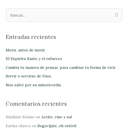
B
u
s
Entradas recientes
c
a
Morir, antes de morir.
r
El Espíritu Santo y el esfuerzo.
p
Cambia tu manera de pensar, para cambiar tu forma de vivir.
o
Servir o servirse de Dios.
r
Nos salvó por su misericordia
:
Comentarios recientes
Bladimir Solano
en
Aceite, vino y sal
karina chavez
en
Regocíjate, oh estéril