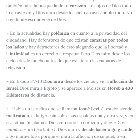
también mira la búsqueda de tu
corazón
. Los ojos de Dios todo
lo atraviesan y Dios mira desde los cielo atravesándolo todo. No
hay donde esconderse de Dios.
– En la actualidad hay
polémica
en cuanto a la privacidad del
ciudadano. Hay defensores de que existan
cámaras por todos
los lados
y hay detractores de esto alegando que la libertad y
la
íntimidad
es un derecho a respetar. Pero Dios mira desde los
cielos desde mucho antes de que existieran las cámaras de
televisión
– En
Exodo 3:7-10
Dios mira
desde los cielos y ve la
aflicción de
Israel
. Dios mira a Egipto y se aparece a Moisés en
Horeb a 400
Kilómetros
de distancia.
1
.- Había un israelita que se llamaba
Josué Leví
, él estaba siendo
maltratado
, el látigo caía sobre sus espaldas una y otra vez, y en
esa situación,clama a Dios con todo su corazón y dice:
«Dios
mándanos un libertador»
. Dios mira y
decide hacer algo grande
,
algo maravilloso, porque el mira la aflicción de su pueblo en