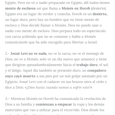
Egipto. Pero no vé a nadie preparado en Egipto, allí todos tienen
mente de esclavos
así que llama a
Moisés en Horeb
(desierto)
Egipto era un lugar de verdor y cosecha, Horeb es un
desierto,
un lugar duro, pero hay un hombre que no tiene mente de
esclavo y Dios decide llamar a Moisés. Dios no puede usar a
nadie con mente de esclavo. Dios prepara todo un espectáculo
con zarza ardiendo que no se consume y habla a Moisés
comunicánole que ha sido escogido para libertar a Israel.
2
.-
Josué Leví no ve nada
, no ve la zarza, no ve el mensaje de
Dios, no ve a Moisés, solo ve un día nuevo que amanece y tiene
que dirigirse apesadumbradamente hácia el
trabajo duro
, el sol,
y el látigo. Aquel día también se presentó duro, un
compañero
suyo cayó muerto
a sus pies por un mal golpe asestado por un
Egipcio. Josué Leví con el cadaver en sus brazos mira al cielo y
dice a Dios: «
¿Dios hasta cuando vamos a sufrir esto?
«
3
.- Mientras Moisés en Horeb ha comunicado la revelación de
Dios a su familia y
comienzan a empacar
la ropa y los demás
materiales que van a utilizar para el recorrido. Dios desde los