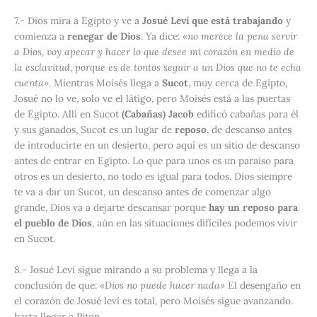
7
.- Dios mira a Egipto y ve a
Josué Leví que está trabajando
y
comienza a
renegar de Dios
. Ya dice:
«no merece la pena servir
a Dios, voy apecar y hacer lo que desee mi corazón en medio de
la esclavitud, porque es de tontos seguir a un Dios que no te echa
cuenta»
. Mientras Moisés llega a
Sucot
, muy cerca de Egipto,
Josué no lo ve, solo ve el látigo, pero Moisés está a las puertas
de Egipto. Allí en Sucot
(Cabañas)
Jacob
edificó cabañas para él
y sus ganados, Sucot es un lugar de
reposo
, de descanso antes
de introducirte en un desierto, pero aquí es un sitio de descanso
antes de entrar en Egipto. Lo que para unos es un paraiso para
otros es un desierto, no todo es igual para todos. Dios siempre
te va a dar un Sucot, un descanso antes de comenzar algo
grande, Dios va a dejarte descansar porque
hay un reposo para
el pueblo de Dios
, aún en las situaciones difíciles podemos vivir
en Sucot.
8
.- Josué Leví sigue mirando a su problema y llega a la
conclusión de que:
«Dios no puede hacer nada»
El desengaño en
el corazón de Josué leví es total, pero Moisés sigue avanzando.
hasta llegar a Piton