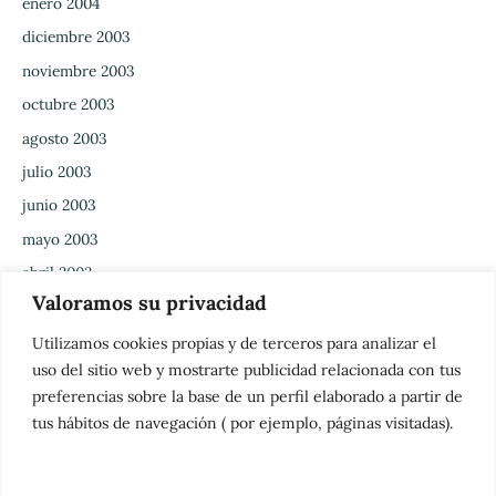
enero 2004
diciembre 2003
noviembre 2003
octubre 2003
agosto 2003
julio 2003
junio 2003
mayo 2003
abril 2003
Valoramos su privacidad
marzo 2003
febrero 2003
Utilizamos cookies propias y de terceros para analizar el
uso del sitio web y mostrarte publicidad relacionada con tus
enero 2003
preferencias sobre la base de un perfil elaborado a partir de
diciembre 2002
tus hábitos de navegación ( por ejemplo, páginas visitadas).
noviembre 2002
octubre 2002