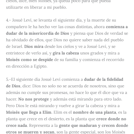
cielos, dice, bien Moisés, ya queda poco para que pueda
utilizarte en liberar a mi pueblo.
4
.- Josué Leví, se levanta el siguiente día, y la muerte de su
compañero le ha hecho ver las cosas distintas, ahora
comienza a
dudar de la misericordia de Dios
y piensa que Dios de verdad se
ha olvidado de ellos, que Dios no quiere saber nada del pueblo
de Israel.
Dios mira
desde los cielos y ve a Josué Leví, y se
entristece de verlo así, y
gira la cabeza
unos grados y mira a
Moisés como se despide
de su familia y comienza el recorrido
en dirección a Egipto.
5
.-El siguiente día Josué Leví comienza a
dudar de la fidelidad
de Dios
, dice: Dios no solo no se acuerda de nosotros, sino que
además no cumple sus promesas, no hace lo que él dice que va a
hacer.
No nos protege
y además está mirando para otro lado.
Pero Dios le está mirando y vuelve a girar la cabeza y mira a
Moisés que llega a Elim
. Elim es el
nombre de una planta
, es la
planta que crece en el desierto, es la planta que
crece donde no
crece nada
. Representa a la
gente que maduran y crecen donde
otros se mueren y secan
, son la gente especial, son los Moisés