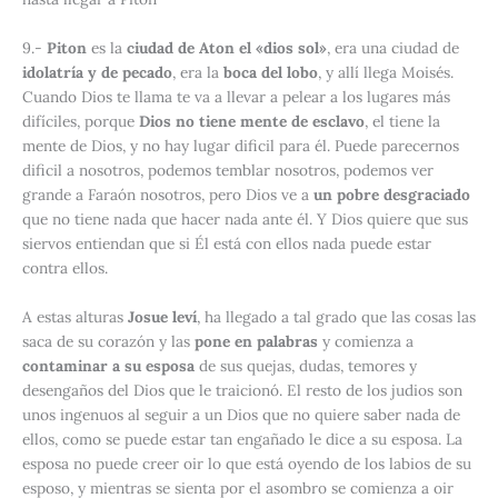
9
.-
Piton
es la
ciudad de Aton el «dios sol»
, era una ciudad de
idolatría y de pecado
, era la
boca del lobo
, y allí llega Moisés.
Cuando Dios te llama te va a llevar a pelear a los lugares más
difíciles, porque
Dios no tiene mente de esclavo
, el tiene la
mente de Dios, y no hay lugar dificil para él. Puede parecernos
dificil a nosotros, podemos temblar nosotros, podemos ver
grande a Faraón nosotros, pero Dios ve a
un pobre desgraciado
que no tiene nada que hacer nada ante él. Y Dios quiere que sus
siervos entiendan que si Él está con ellos nada puede estar
contra ellos.
A estas alturas
Josue leví
, ha llegado a tal grado que las cosas las
saca de su corazón y las
pone en palabras
y comienza a
contaminar a su esposa
de sus quejas, dudas, temores y
desengaños del Dios que le traicionó. El resto de los judios son
unos ingenuos al seguir a un Dios que no quiere saber nada de
ellos, como se puede estar tan engañado le dice a su esposa. La
esposa no puede creer oir lo que está oyendo de los labios de su
esposo, y mientras se sienta por el asombro se comienza a oir