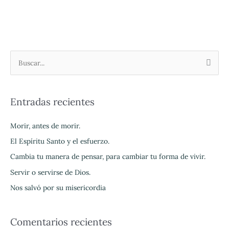
B
u
s
Entradas recientes
c
a
Morir, antes de morir.
r
El Espíritu Santo y el esfuerzo.
p
Cambia tu manera de pensar, para cambiar tu forma de vivir.
o
Servir o servirse de Dios.
r
Nos salvó por su misericordia
:
Comentarios recientes