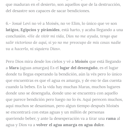
que maduran en el desierto, son aquellos que de la destrucción,
del desastre son capaces de sacar bendiciones.
6
.- Josué Leví no vé a Moisés, no ve Elim, lo único que ve son
latigos, Egipcios y pirámides
, está harto, y acaba llegando a una
conclusión.
«He de vivir mi vida, Dios no me ayuda, tengo que
salir victorioso de aquí, si yo no me preocupo de mis cosas nadie
va a hacerlo, ni siquiera Dios».
Pero Dios mira desde los cielos y vé a
Moisés
que está llegando
a
Mara
(aguas amargas) Es el
lugar del desengaño
, es el lugar
donde tu llegas esperando la bendición, aún la vés pero lo único
que encuentras es que el agua es amarga, y de eso te das cuenta
cuando la bebes. En la vida hay muchas Maras, muchos lugares
donde uno se desengaña, donde uno se encuentra con aquello
que parece bendición pero luego no lo és. Aquí perecen muchos,
aquí muchos se desaniman, pero algun tiempo después Moisés
se encontrará con estas aguas y un millón de personas
queriendo beber, y ante la desesperación va a tirar una
rama
al
agua y Dios va a
volver el agua amarga en agua dulce
.