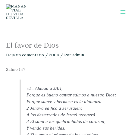
Ir
al
contenido
El favor de Dios
Deja un comentario
/
2004
/ Por
admin
Salmo 147
«1 . Alabad a JAH,
Porque es bueno cantar salmos a nuestro Dios;
Porque suave y hermosa es la alabanza
2 Jehová edifica a Jerusalén;
A los desterrados de Israel recogerá.
3 El sana a los quebrantados de corazón,
Y venda sus heridas.
4 El cuenta el número de las estrellas;