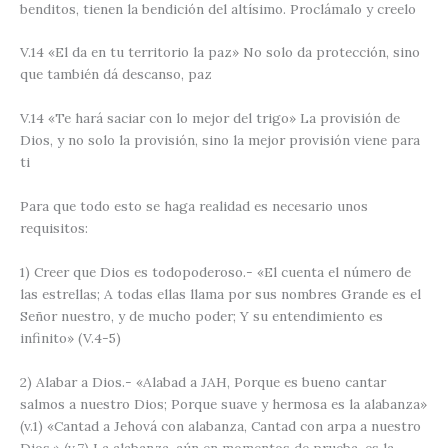
benditos, tienen la bendición del altísimo. Proclámalo y creelo
V.14
«El da en tu territorio la paz»
No solo da protección, sino
que también dá descanso, paz
V.14
«Te hará saciar con lo mejor del trigo»
La provisión de
Dios, y no solo la provisión, sino la mejor provisión viene para
ti
Para que todo esto se haga realidad es necesario unos
requisitos:
1) Creer que Dios es todopoderoso
.-
«El cuenta el número de
las estrellas; A todas ellas llama por sus nombres Grande es el
Señor nuestro, y de mucho poder; Y su entendimiento es
infinito» (V.4-5)
2) Alabar a Dios
.-
«Alabad a JAH, Porque es bueno cantar
salmos a nuestro Dios; Porque suave y hermosa es la alabanza»
(v.1) «Cantad a Jehová con alabanza, Cantad con arpa a nuestro
Dios.» (v.7)
La alabanza, aún en momentos de prueba, es la