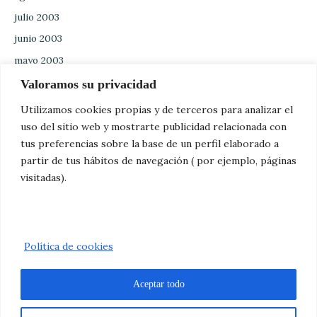
julio 2003
junio 2003
mayo 2003
abril 2003
Valoramos su privacidad
marzo 2003
Utilizamos cookies propias y de terceros para analizar el
febrero 2003
uso del sitio web y mostrarte publicidad relacionada con
tus preferencias sobre la base de un perfil elaborado a
enero 2003
partir de tus hábitos de navegación ( por ejemplo, páginas
diciembre 2002
visitadas).
noviembre 2002
octubre 2002
Política de cookies
Aceptar todo
Copyright MANANTIAL DE VIDA SEVILLA | Diseñado por
Adrián