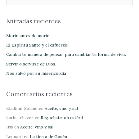
u
s
Entradas recientes
c
a
Morir, antes de morir.
r
El Espíritu Santo y el esfuerzo.
p
Cambia tu manera de pensar, para cambiar tu forma de vivir.
o
Servir o servirse de Dios.
r
Nos salvó por su misericordia
:
Comentarios recientes
Bladimir Solano
en
Aceite, vino y sal
karina chavez
en
Regocíjate, oh estéril
Iris
en
Aceite, vino y sal
Leonard
en
La tierra de Gosén