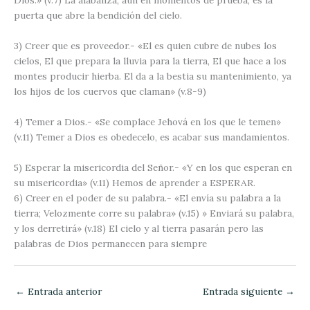
puerta que abre la bendición del cielo.
3) Creer que es proveedor
.-
«El es quien cubre de nubes los
cielos, El que prepara la lluvia para la tierra, El que hace a los
montes producir hierba. El da a la bestia su mantenimiento, ya
los hijos de los cuervos que claman» (v.8-9)
4) Temer a Dios
.-
«Se complace Jehová en los que le temen»
(v.11)
Temer a Dios es obedecelo, es acabar sus mandamientos.
5) Esperar la misericordia del Señor
.-
«Y en los que esperan en
su misericordia» (v.11)
Hemos de aprender a ESPERAR.
6) Creer en el poder de su palabra
.-
«El envía su palabra a la
tierra; Velozmente corre su palabra» (v.15) » Enviará su palabra,
y los derretirá» (v.18)
El cielo y al tierra pasarán pero las
palabras de Dios permanecen para siempre
←
Entrada anterior
Entrada siguiente
→