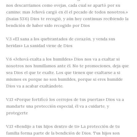
nos descarriamos como ovejas, cada cual se apartó por su
camino; mas Jehová cargó en él el pecado de todos nosotros.»
(Isaias 53:6)
Dios te recogió, y aún hoy continuas recibiendo la
bendición de haber sido recogido por Dios
V.3
«El sana a los quebrantados de corazón, y venda sus
heridas»
La sanidad viene de Dios
V.6
«Jehová exalta a los humildes»
Dios nos va a exaltar si
nosotros nos humillamos ante él. No te promociones, deja que
sea Dios el que te exalte. Los que tienen que exaltarse a si
mismos es porque no son humildes, porque si eres humilde
Dios va a acabar exaltándote.
V.13
«Porque fortificó los cerrojos de tus puertas»
Dios va a
mandarte una protección especial, él va a cuidarte, y
protegerte
V.13
«Bendijo a tus hijos dentro de ti»
La protección de tu
familia forma parte de la bendición de Dios. Tus hijos son