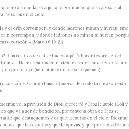
 que no a a quedarse aquí, que por mucho que se atesora al
ar tesoros en el cielo.
illa y el orín corrompen, y donde ladrones minan y hurtan; sino
i el orín corrompen, y donde ladrones no minan ni hurtan, porqu
estro corazón.» (Mateo 6:19-21)
lo?. Los tesoros de allí se hacen aquí. Y hacer tesoros en el
 bonitas. Hacer tesoros en el cielo es tener caracter cristiano,
 no por lo tuyo (sea ministerio o sea lo que sea)
tro corazón»
. Cuando buscas tesoros del cielo tu corazón está
s.
zma: ve la provisión de Dios, ejerce fé y Dios le suple (Loli y
erio que va a ser de bendición, por tanto la obra de Dios se
tante que destaquemos y es que atesoras en el cielo. Diezmar
le amas, que le respetas y que le apoyas, y que por tanto forma