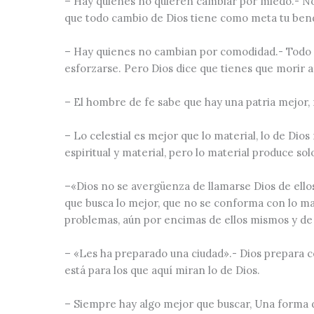
– Hay quienes no quieren cambiar por miedo.- No 
que todo cambio de Dios tiene como meta tu bend
– Hay quienes no cambian por comodidad.- Todo c
esforzarse. Pero Dios dice que tienes que morir a
– El hombre de fe sabe que hay una patria mejor, 
– Lo celestial es mejor que lo material, lo de Dio
espiritual y material, pero lo material produce so
–
«Dios no se avergüenza de llamarse Dios de ello
que busca lo mejor, que no se conforma con lo mat
problemas, aún por encimas de ellos mismos y de 
–
«Les ha preparado una ciudad»
.- Dios prepara c
está para los que aquí miran lo de Dios.
– Siempre hay algo mejor que buscar, Una forma 