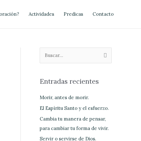
oración?
Actividades
Predicas
Contacto
B
u
s
Entradas recientes
c
a
Morir, antes de morir.
r
El Espíritu Santo y el esfuerzo.
p
Cambia tu manera de pensar,
o
para cambiar tu forma de vivir.
r
Servir o servirse de Dios.