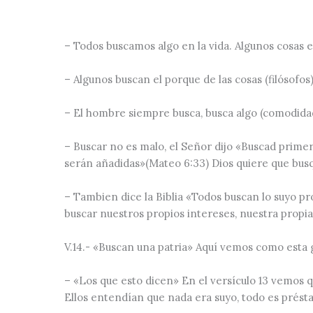
– Todos buscamos algo en la vida. Algunos cosas es
– Algunos buscan el porque de las cosas (filósofos)
– El hombre siempre busca, busca algo (comodidad,
– Buscar no es malo, el Señor dijo
«Buscad primera
serán añadidas»(Mateo 6:33)
Dios quiere que bus
– Tambien dice la Biblia
«Todos buscan lo suyo pro
buscar nuestros propios intereses, nuestra propia
V.14
.-
«Buscan una patria»
Aquí vemos como esta g
–
«Los que esto dicen»
En el versículo 13 vemos 
Ellos entendían que nada era suyo, todo es prést