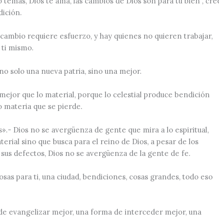
temas, Dios te ama, las cambios de Dios son para tu bien , cre
ición.
ambio requiere esfuerzo, y hay quienes no quieren trabajar,
 ti mismo.
no solo una nueva patria, sino una mejor.
s mejor que lo material, porque lo celestial produce bendición
lo materia que se pierde.
s»
.- Dios no se avergüenza de gente que mira a lo espiritual,
erial sino que busca para el reino de Dios, a pesar de los
sus defectos, Dios no se avergüenza de la gente de fe.
osas para ti, una ciudad, bendiciones, cosas grandes, todo eso
de evangelizar mejor, una forma de interceder mejor, una