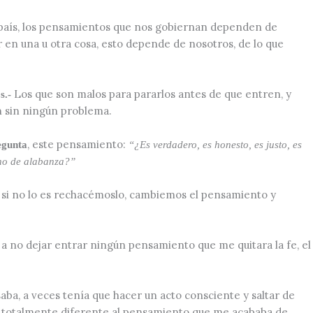
 país, los pensamientos que nos gobiernan dependen de
r en una u otra cosa, esto depende de nosotros, de lo que
Los que son malos para pararlos antes de que entren, y
s.-
n sin ningún problema.
, este pensamiento:
egunta
“¿Es verdadero, es honesto, es justo, es
gno de alabanza?”
r, si no lo es rechacémoslo, cambiemos el pensamiento y
 a no dejar entrar ningún pensamiento que me quitara la fe, el
ba, a veces tenía que hacer un acto consciente y saltar de
 totalmente diferente al pensamiento que me acababa de