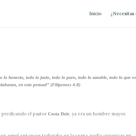
Inicio
¿Necesitas 
lo honesto, todo lo justo, todo lo puro, todo lo amable, todo lo que es
alabanza, en esto pensad” (Filipenses 4:8)
o predicando el pastor
, ya era un hombre mayor,
Costa Deir
 en aquel entonces trabajaba en la venta, podía organizar mi