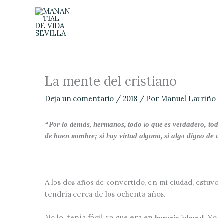
Ir
al
contenido
La mente del cristiano
Deja un comentario
/
2018
/ Por
Manuel Lauriño
“Por lo demás, hermanos, todo lo que es verdadero, todo 
de buen nombre; si hay virtud alguna, si algo digno de 
A los dos años de convertido, en mi ciudad, estuv
tendría cerca de los ochenta años.
No lo tenía fácil, ya que era en
. Yo
horario laboral