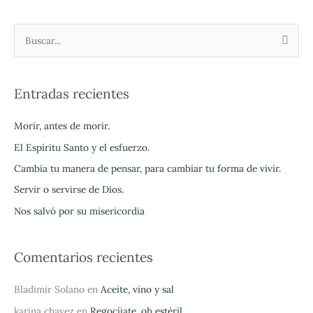
B
u
s
Entradas recientes
c
a
Morir, antes de morir.
r
El Espíritu Santo y el esfuerzo.
p
Cambia tu manera de pensar, para cambiar tu forma de vivir.
o
Servir o servirse de Dios.
r
Nos salvó por su misericordia
:
Comentarios recientes
Bladimir Solano
en
Aceite, vino y sal
karina chavez
en
Regocíjate, oh estéril