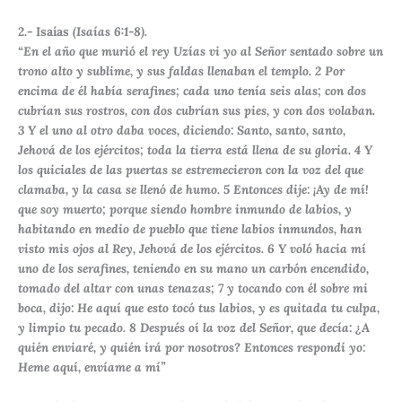
2.- Isaías
(Isaías 6:1-8).
“En el año que murió el rey Uzías vi yo al Señor sentado sobre un
trono alto y sublime, y sus faldas llenaban el templo.
2
Por
encima de él había serafines; cada uno tenía seis alas; con dos
cubrían sus rostros, con dos cubrían sus pies, y con dos volaban.
3
Y el uno al otro daba voces, diciendo: Santo, santo, santo,
Jehová de los ejércitos; toda la tierra está llena de su gloria.
4
Y
los quiciales de las puertas se estremecieron con la voz del que
clamaba, y la casa se llenó de humo.
5
Entonces dije: ¡Ay de mí!
que soy muerto; porque siendo hombre inmundo de labios, y
habitando en medio de pueblo que tiene labios inmundos, han
visto mis ojos al Rey, Jehová de los ejércitos.
6
Y voló hacia mí
uno de los serafines, teniendo en su mano un carbón encendido,
tomado del altar con unas tenazas;
7
y tocando con él sobre mi
boca, dijo: He aquí que esto tocó tus labios, y es quitada tu culpa,
y limpio tu pecado.
8
Después oí la voz del Señor, que decía: ¿A
quién enviaré, y quién irá por nosotros? Entonces respondí yo:
Heme aquí, envíame a mí”