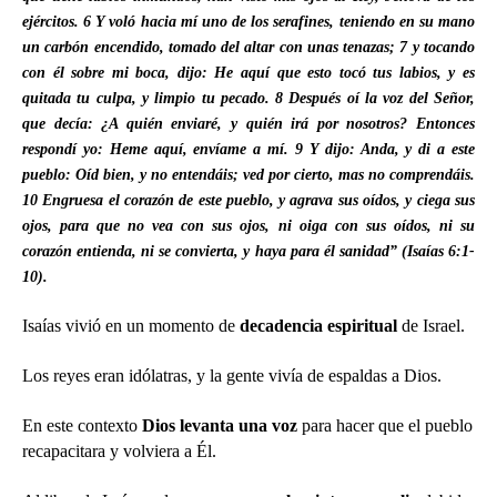
ejércitos.
6
Y voló hacia mí uno de los serafines, teniendo en su mano
un carbón encendido, tomado del altar con unas tenazas;
7
y tocando
con él sobre mi boca, dijo: He aquí que esto tocó tus labios, y es
quitada tu culpa, y limpio tu pecado.
8
Después oí la voz del Señor,
que decía: ¿A quién enviaré, y quién irá por nosotros? Entonces
respondí yo: Heme aquí, envíame a mí.
9
Y dijo: Anda, y di a este
pueblo: Oíd bien, y no entendáis; ved por cierto, mas no comprendáis.
10
Engruesa el corazón de este pueblo, y agrava sus oídos, y ciega sus
ojos, para que no vea con sus ojos, ni oiga con sus oídos, ni su
corazón entienda, ni se convierta, y haya para él sanidad” (Isaías 6:1-
10).
Isaías vivió en un momento de
decadencia espiritual
de Israel.
Los reyes eran idólatras, y la gente vivía de espaldas a Dios.
En este contexto
Dios levanta una voz
para hacer que el pueblo
recapacitara y volviera a Él.