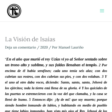
Ir
al
contenido
La Visión de Isaías
Deja un comentario
/
2020
/ Por
Manuel Lauriño
“
En el año que murió el rey Uzías vi yo al Señor sentado sobre
un trono alto y sublime, y sus faldas llenaban el templo.
2
Por
encima de él había serafines; cada uno tenía seis alas; con dos
cubrían sus rostros, con dos cubrían sus pies, y con dos volaban.
3
Y
el uno al otro daba voces, diciendo: Santo, santo, santo, Jehová de
los ejércitos; toda la tierra está llena de su gloria.
4
Y los quiciales de
las puertas se estremecieron con la voz del que clamaba, y la casa se
llenó de humo.
5
Entonces dije: ¡Ay de mí! que soy muerto; porque
siendo hombre inmundo de labios, y habitando en medio de pueblo
que tiene labios inmundos, han visto mis ojos al Rey, Jehová de los