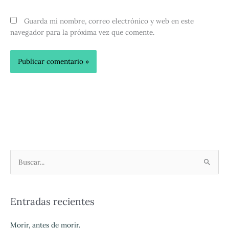
Guarda mi nombre, correo electrónico y web en este
navegador para la próxima vez que comente.
B
u
s
Entradas recientes
c
a
Morir, antes de morir.