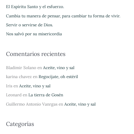
r
El Espíritu Santo y el esfuerzo.
p
Cambia tu manera de pensar, para cambiar tu forma de vivir.
o
Servir o servirse de Dios.
r
Nos salvó por su misericordia
:
Comentarios recientes
Bladimir Solano
en
Aceite, vino y sal
karina chavez
en
Regocíjate, oh estéril
Iris
en
Aceite, vino y sal
Leonard
en
La tierra de Gosén
Guillermo Antonio Vanrgas
en
Aceite, vino y sal
Categorías