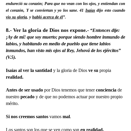
endureció su corazón; Para que no vean con los ojos, y entiendan con
el corazón, Y se conviertan y yo los sane.
41
Isaías
dijo esto cuando
vio su gloria
, y
habló acerca de él
”.
8.- Ver la gloria de Dios nos expone.-
“Entonces dije:
¡Ay de mí! que soy muerto; porque siendo hombre inmundo de
labios, y habitando en medio de pueblo que tiene labios
inmundos, han visto mis ojos al Rey, Jehová de los ejércitos”
(V.5).
Isaías al ver la santidad
y la gloria de Dios
ve
su
propia
realidad.
Antes de ser usado
por Dios tenemos que tener
conciencia
de
nuestro
pecado
y de que no podemos actuar por nuestro propio
mérito.
Si nos creemos santos
vamos
mal
.
Los santos son los que se ven como son
en realidad.