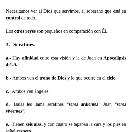
Necesitamos ver al Dios que servimos, al soberano que está en
control
de todo.
Los
otros reyes
son pequeños en comparación con Él.
3.- Serafines.-
a.-
Hay
afinidad
entre esta visión y la de Juan en
Apocalipsis
4:1-9.
b.-
Ambos ven el
trono de Dios
y lo que ocurre en el
cielo.
c.-
Ambos ven ángeles.
d.-
Isaías les llama serafines
“seres ardientes”
Juan
“seres
vivientes”.
e.-
Tienen
seis alas,
y con cuatro se tapaban la cara y los pies en
señal
respeto.