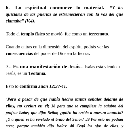
6.- Lo espiritual conmueve lo material.-
“Y los
quiciales de las puertas se estremecieron con la voz del que
clamaba” (V.4).
Todo el
templo físico
se movió, fue como un
terremoto
.
Cuando entras en la dimensión del espíritu podrás ver las
consecuencias
del poder de Dios
en la tierra.
7.- Es una manifestación de Jesús.-
Isaías está viendo a
Jesús, es un
Teofanía.
Esto lo
confirma
Juan 12:37-41.
“
Pero a pesar de que había hecho tantas señales delante de
ellos, no creían en él;
38
para que se cumpliese la palabra del
profeta Isaías, que dijo: Señor, ¿quién ha creído a nuestro anuncio?
¿Y a quién se ha revelado el brazo del Señor?
39
Por esto no podían
creer, porque también dijo Isaías:
40
Cegó los ojos de ellos, y