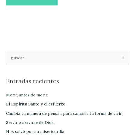
B
u
s
Entradas recientes
c
a
Morir, antes de morir.
r
El Espíritu Santo y el esfuerzo.
p
Cambia tu manera de pensar, para cambiar tu forma de vivir.
o
Servir o servirse de Dios.
r
Nos salvó por su misericordia
: