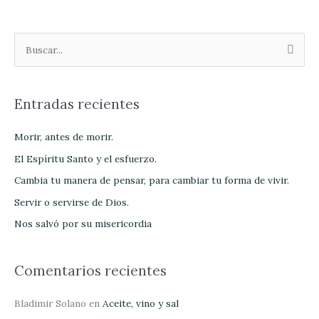
B
u
s
Entradas recientes
c
a
Morir, antes de morir.
r
El Espíritu Santo y el esfuerzo.
p
Cambia tu manera de pensar, para cambiar tu forma de vivir.
o
Servir o servirse de Dios.
r
Nos salvó por su misericordia
:
Comentarios recientes
Bladimir Solano
en
Aceite, vino y sal