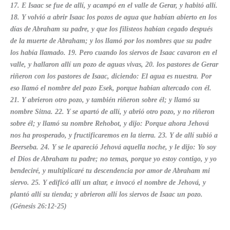
17. E Isaac se fue de allí, y acampó en el valle de Gerar, y habitó allí.
18. Y volvió a abrir Isaac los pozos de agua que habían abierto en los
días de Abraham su padre, y que los filisteos habían cegado después
de la muerte de Abraham; y los llamó por los nombres que su padre
los había llamado. 19. Pero cuando los siervos de Isaac cavaron en el
valle, y hallaron allí un pozo de aguas vivas, 20. los pastores de Gerar
riñeron con los pastores de Isaac, diciendo: El agua es nuestra. Por
eso llamó el nombre del pozo Esek, porque habían altercado con él.
21. Y abrieron otro pozo, y también riñeron sobre él; y llamó su
nombre Sitna. 22. Y se apartó de allí, y abrió otro pozo, y no riñeron
sobre él; y llamó su nombre Rehobot, y dijo: Porque ahora Jehová
nos ha prosperado, y fructificaremos en la tierra. 23. Y de allí subió a
Beerseba. 24. Y se le apareció Jehová aquella noche, y le dijo: Yo soy
el Dios de Abraham tu padre; no temas, porque yo estoy contigo, y yo
bendeciré, y multiplicaré tu descendencia por amor de Abraham mi
siervo. 25. Y edificó allí un altar, e invocó el nombre de Jehová, y
plantó allí su tienda; y abrieron allí los siervos de Isaac un pozo.
(Génesis 26:12-25)