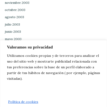
noviembre 2003
octubre 2003
agosto 2003
julio 2003
junio 2003
mayo 2003
abril 2003
Valoramos su privacidad
marzo 2003
Utilizamos cookies propias y de terceros para analizar el
febrero 2003
uso del sitio web y mostrarte publicidad relacionada con
tus preferencias sobre la base de un perfil elaborado a
enero 2003
partir de tus hábitos de navegación ( por ejemplo, páginas
diciembre 2002
visitadas).
noviembre 2002
octubre 2002
Política de cookies