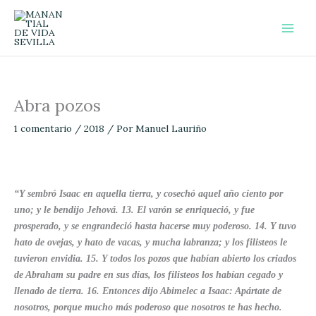
Ir
al
contenido
Abra pozos
1 comentario
/
2018
/ Por
Manuel Lauriño
“
Y sembró Isaac en aquella tierra, y cosechó aquel año ciento por
uno; y le bendijo Jehová. 13. El varón se enriqueció, y fue
prosperado, y se engrandeció hasta hacerse muy poderoso. 14. Y tuvo
hato de ovejas, y hato de vacas, y mucha labranza; y los filisteos le
tuvieron envidia. 15. Y todos los pozos que habían abierto los criados
de Abraham su padre en sus días, los filisteos los habían cegado y
llenado de tierra. 16. Entonces dijo Abimelec a Isaac: Apártate de
nosotros, porque mucho más poderoso que nosotros te has hecho.